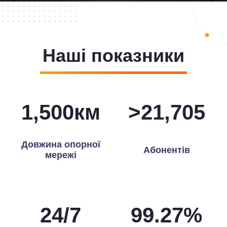
Наші показники
1,500
км
>
21,899
Довжина опорної
Абонентів
мережі
24
/
7
99.76
%