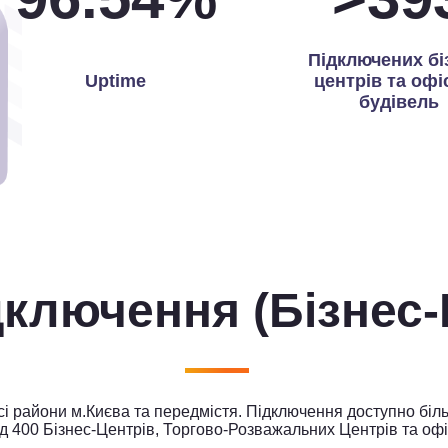
Підключених бі
Uptime
центрів та офі
будівель
ідключення
(Бізнес
 райони м.Києва та передмістя. Підключення доступно біль
д 400 Бізнес-Центрів, Торгово-Розважальних Центрів та офі