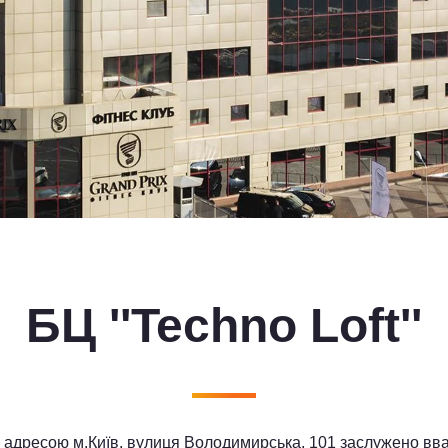
БЦ ''Techno Loft''
за адресою м.Київ, вулиця Володимирська, 101 заслужено вв