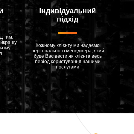
и
Індивідуальний
підхід
д тим,
айкращу
Кожному клієнту ми надаємо
цьому
персонального менеджера, який
уг
буде Вас вести як клієнта весь
період користування нашими
послугами