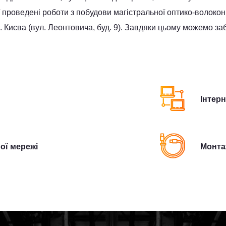
роведені роботи з побудови магістральної оптико-волоконної 
Києва (вул. Леонтовича, буд. 9). Завдяки цьому можемо заб
Інтер
ої мережі
Монта