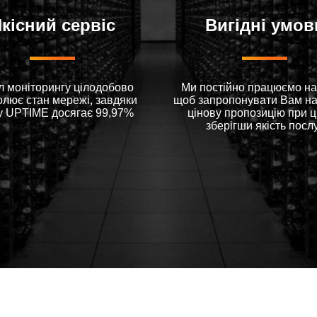
кісний сервіс
Вигідні умов
л моніторингу цілодобово
Ми постійно працюємо на
олює стан мережі, завдяки
щоб запропонувати Вам н
у UPTIME досягає 99,97%
цінову пропозицію при 
зберігши якість посл