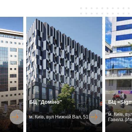
БЦ ''Доміно''
БЦ «Sig
м. Київ, в
м. Київ, вул Нижній Вал, 51
Гавела (Ив