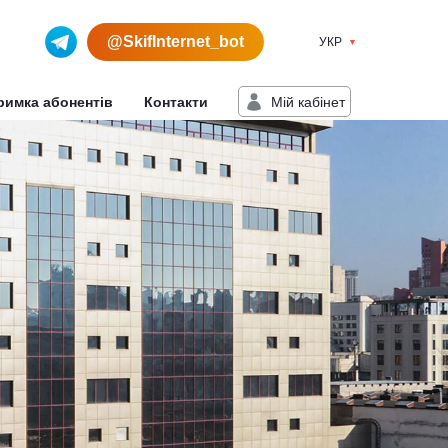
@SkifInternet_bot
УКР
Мiй кабiнет
римка абонентів
Контакти