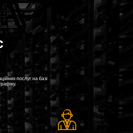
с
ійних послуг на базі
трафіку.