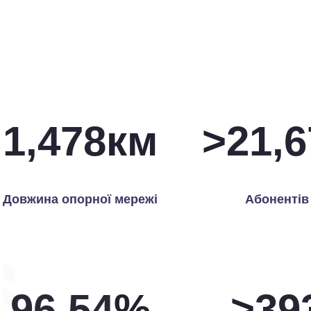
1,500
км
>
22,0
Довжина опорної мережі
Абонентів
99.65
%
>
40