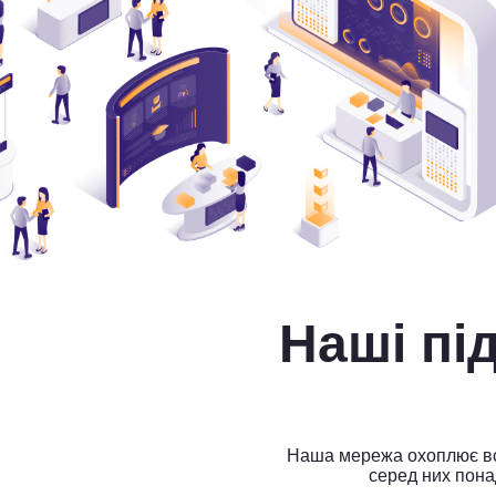
Наші п
Наша мережа охоплює всі
серед них пона