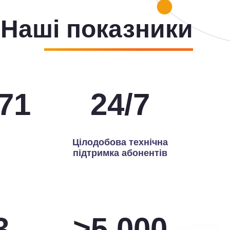
Наші показники
00
24
/
7
Цілодобова технічна
підтримка абонентів
0
>
5,000