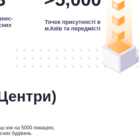
знес-
Точок присутності в
сних
м.Київ та передмісті
-Центри)
ш ніж на 5000 локаціях,
сних будівель