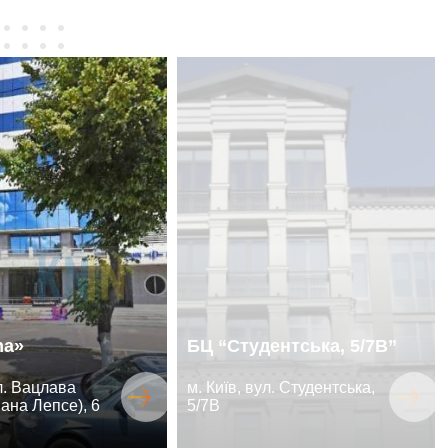
ma»
БЦ “Студентська, 5/7В”
ул. Вацлава
м. Київ, вул. Студентська,
ана Лепсе), 6
5/7В