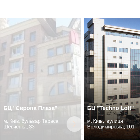
БЦ ''Європа Плаза''
БЦ ''Techno Loft''
м. Київ, бульвар Тараса
м. Київ, вулиця
Шевченка, 33
Володимирська, 101