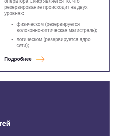
оператора Скиф является то, что
резервирование происходит на двух
уровнях:
физическом (резервируется
волоконно-оптическая магистраль);
логическом (резервируется ядро
сети);
Подробнее
тей