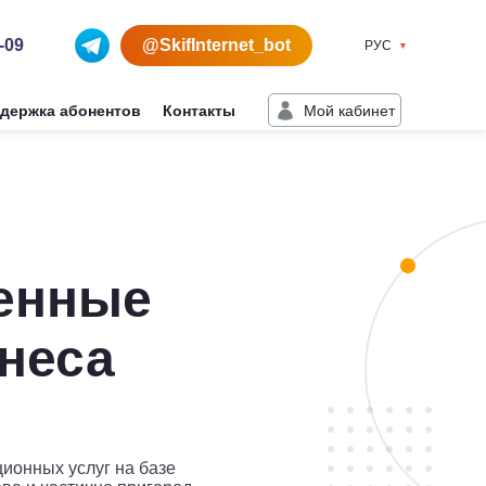
-09
@SkifInternet_bot
РУС
Мой кабинет
держка абонентов
Контакты
енные
знеса
ионных услуг на базе