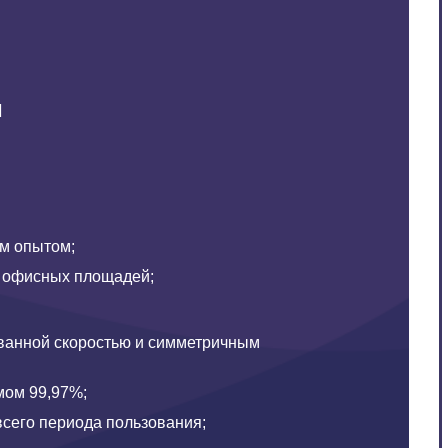
и
им опытом;
 офисных площадей;
ованной скоростью и симметричным
мом 99,97%;
всего периода пользования;