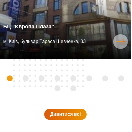
БЦ ''Європа Плаза''
м. Київ, бульвар Тараса Шевченка, 33
Дивитися всi