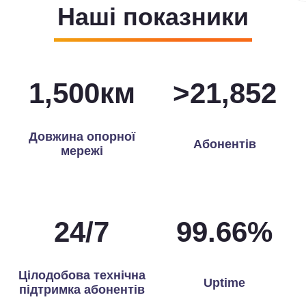
Наші показники
1,500
км
>
21,960
Довжина опорної
Абонентів
мережі
24
/
7
99.97
%
Цілодобова технічна
Uptime
підтримка абонентів