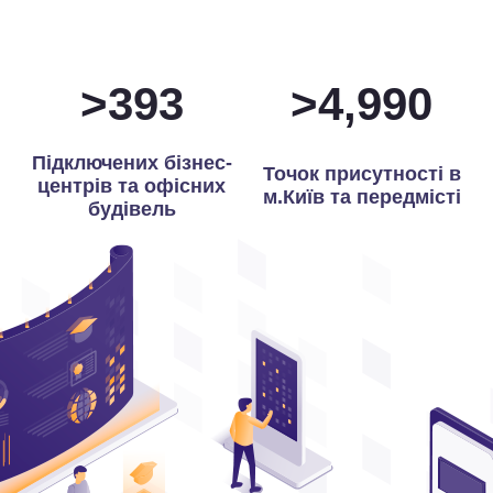
>
398
>
5,000
Підключених бізнес-
Точок присутності в
центрів та офісних
м.Київ та передмісті
будівель