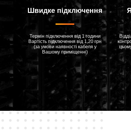
Швидке підключення
Я
Термін підключення від 1 години
Відді
Вартiсть пiдключення вiд 1,20 грн
контр
(за умови наявностi кабеля у
цьом
Вашому примiщеннi)