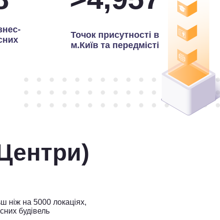
знес-
Точок присутності в
сних
м.Київ та передмісті
-Центри)
ш ніж на 5000 локаціях,
сних будівель