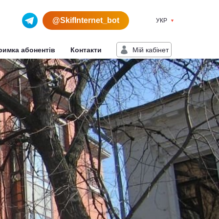
@SkifInternet_bot
УКР
Мiй кабiнет
римка абонентів
Контакти