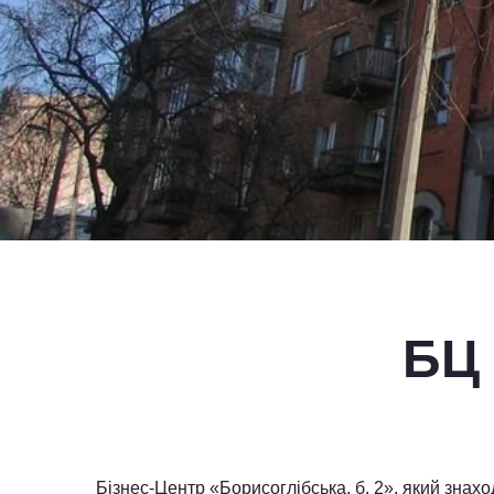
БЦ 
Бізнес-Центр «Борисоглібська, б. 2», який знах