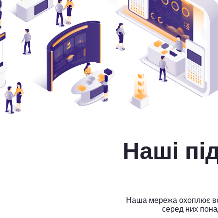
Наші п
Наша мережа охоплює всі
серед них пона