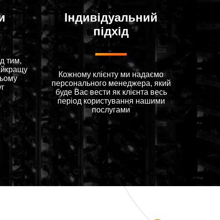
и
Індивідуальний
підхід
д тим,
айкращу
Кожному клієнту ми надаємо
цьому
персонального менеджера, який
уг
буде Вас вести як клієнта весь
період користування нашими
послугами