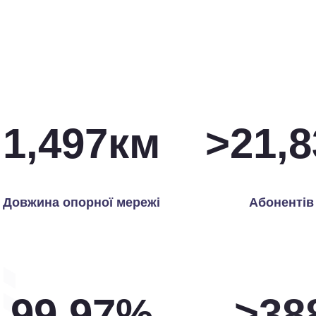
1,500
км
>
22,0
Довжина опорної мережі
Абонентів
99.97
%
>
39