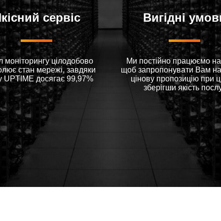
кісний сервіс
Вигідні умов
л моніторингу цілодобово
Ми постійно працюємо на
олює стан мережі, завдяки
щоб запропонувати Вам н
у UPTIME досягає 99,97%
цінову пропозицію при 
зберігши якість посл