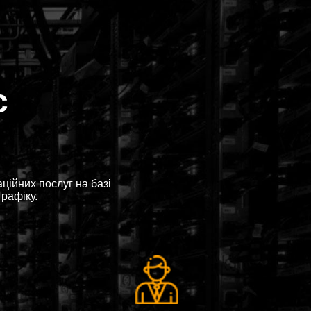
с
ійних послуг на базі
трафіку.