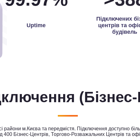
Підключених бі
Uptime
центрів та офі
будівель
ідключення
(Бізнес
 райони м.Києва та передмістя. Підключення доступно біль
д 400 Бізнес-Центрів, Торгово-Розважальних Центрів та офі