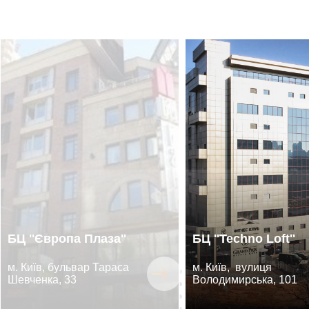
БЦ ''Європа Плаза''
БЦ ''Techno Loft''
м. Київ, бульвар Тараса
м. Київ, вулиця
Шевченка, 33
Володимирська, 101