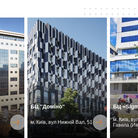
БЦ ''Доміно''
БЦ «Sig
м. Київ, в
м. Київ, вул Нижній Вал, 51
Гавела (Ив