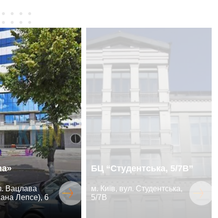
ma»
БЦ “Студентська, 5/7В”
ул. Вацлава
м. Київ, вул. Студентська,
ана Лепсе), 6
5/7В