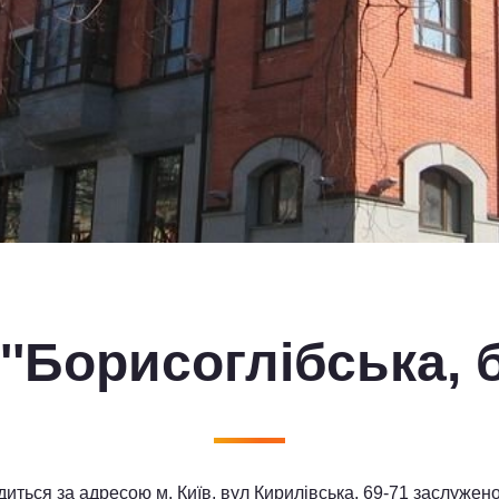
''Борисоглібська, б.
одиться за адресою м. Київ, вул Кирилівська, 69-71 заслуже