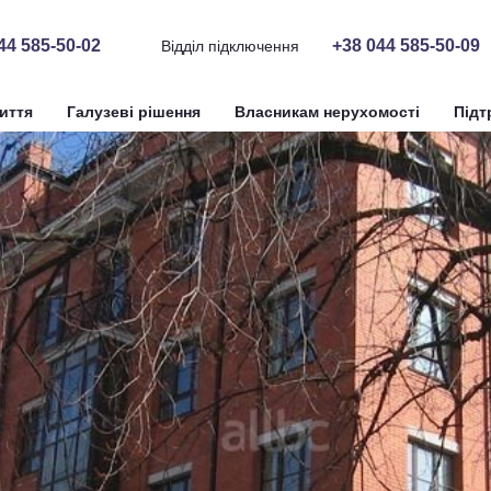
44 585-50-02
+38 044 585-50-09
Відділ підключення
иття
Галузеві рішення
Власникам нерухомості
Підт