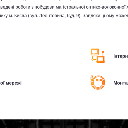
дені роботи з побудови магістральної оптико-волоконної лін
ку м. Києва (вул. Леонтовича, буд. 9). Завдяки цьому можем
Інтер
ої мережі
Монта